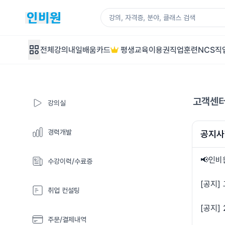
전체강의
내일배움카드
평생교육이용권
직업훈련
NCS직
고객센
강의실
경력개발
공지사
📢인비
수강이력/수료증
[공지]
취업 컨설팅
[공지]
주문/결제내역