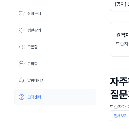
[공지]
장바구니
찜한강의
원격
학습지
쿠폰함
문의함
자주
알림메세지
질문
고객센터
학습자가 
전체보기