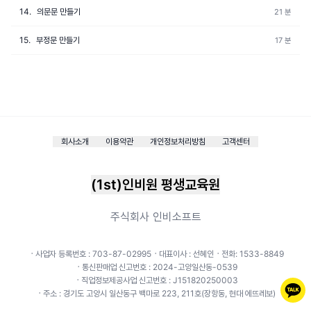
14.
의문문 만들기
21 분
15.
부정문 만들기
17 분
회사소개
이용약관
개인정보처리방침
고객센터
(1st)인비원 평생교육원
주식회사 인비소프트
ㆍ사업자 등록번호 : 703-87-02995
ㆍ대표이사 : 선혜인
ㆍ전화: 1533-8849
ㆍ통신판매업 신고번호 : 2024-고양일산동-0539
ㆍ직업정보제공사업 신고번호 : J151820250003
ㆍ주소 : 경기도 고양시 일산동구 백마로 223, 211호(장항동, 현대 에뜨레보)