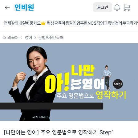
로그인
전체강의
내일배움카드
평생교육이용권
직업훈련
NCS직업교육
법정의무교육
기
외국어
영어
문법/어휘/독해
[나만아는 영어] 주요 영문법으로 영작하기 Step1