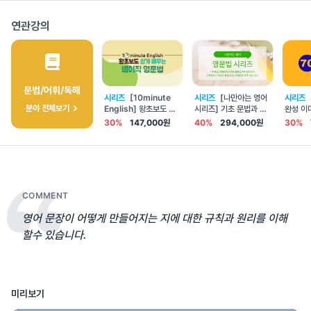
연관강의
문법/어휘/독해
시리즈
[10minute
시리즈
[나만아는 영어
시리즈
분야 전체보기
English] 왕초보도 쉽
시리즈] 기초 문법과 전
완성 이
게 배우는 베이직 영문법
치사 완벽 정복
30%
147,000원
40%
294,000원
30%
COMMENT
영어 문장이 어떻게 만들어지는 지에 대한 규칙과 원리를 이해
할수 있습니다.
미리보기